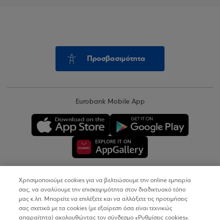
Προσβασιμότητα
Eurobank Mobile App
Χρησιμοποιούμε cookies για να βελτιώσουμε την online εμπειρία
Copyright © 2026
σας, να αναλύουμε την επισκεψιμότητα στον διαδικτυακό τόπο
μας κ.λπ. Μπορείτε να επιλέξετε και να αλλάξετε τις προτιμήσεις
σας σχετικά με τα cookies (με εξαίρεση όσα είναι τεχνικώς
Όροι Χρήσης
απαραίτητα) ακολουθώντας τον σύνδεσμο «Ρυθμίσεις cookies».