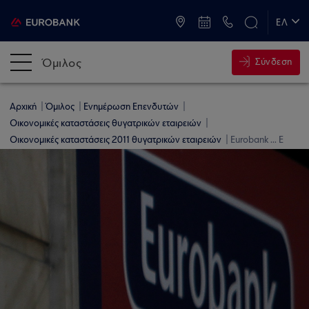
ATM & Καταστήματα
ΕΛ
EN
Όμιλος
Σύνδεση
Αρχική
Όμιλος
Ενημέρωση Επενδυτών
Οικονομικές καταστάσεις θυγατρικών εταιρειών
Οικονομικές καταστάσεις 2011 θυγατρικών εταιρειών
Eurobank ... Ε