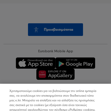
Προσβασιμότητα
Eurobank Mobile App
Χρησιμοποιούμε cookies για να βελτιώσουμε την online εμπειρία
Copyright © 2026
σας, να αναλύουμε την επισκεψιμότητα στον διαδικτυακό τόπο
μας κ.λπ. Μπορείτε να επιλέξετε και να αλλάξετε τις προτιμήσεις
σας σχετικά με τα cookies (με εξαίρεση όσα είναι τεχνικώς
Όροι Χρήσης
απαραίτητα) ακολουθώντας τον σύνδεσμο «Ρυθμίσεις cookies».