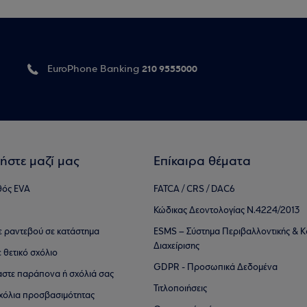
210 9555000
EuroPhone Banking
ήστε μαζί μας
Επίκαιρα θέματα
θός EVA
FATCA / CRS / DAC6
Κώδικας Δεοντολογίας Ν.4224/2013
τε ραντεβού σε κατάστημα
ESMS – Σύστημα Περιβαλλοντικής & Κ
Διαχείρισης
ε θετικό σχόλιο
GDPR - Προσωπικά Δεδομένα
αστε παράπονα ή σχόλιά σας
Τιτλοποιήσεις
 σχόλια προσβασιμότητας