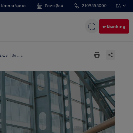
 Καταστήματα
Ραντεβού
2109555000
ΕΛ
EN
e-Banking
ρειών
Be ... E