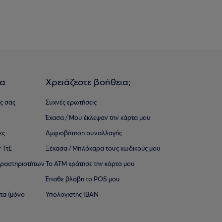
ια
Χρειάζεστε βοήθεια;
ς σας
Συχνές ερωτήσεις
Έχασα / Μου έκλεψαν την κάρτα μου
ες
Αμφισβήτηση συναλλαγής
 ΤτΕ
Ξέχασα / Μπλόκαρα τους κωδικούς μου
 ∆ραστηριοτήτων
Το ΑΤΜ κράτησε την κάρτα μου
Έπαθε βλάβη το POS μου
ατα (μόνο
Υπολογιστής IBAN