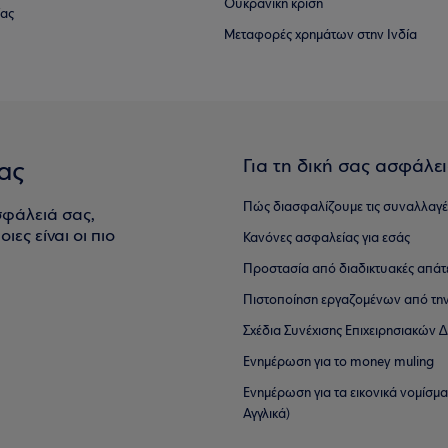
Ουκρανική κρίση
ίας
Μεταφορές χρημάτων στην Ινδία
Για τη δική σας ασφάλε
ας
Πώς διασφαλίζουμε τις συναλλαγέ
σφάλειά σας,
ιες είναι οι πιο
Κανόνες ασφαλείας για εσάς
Προστασία από διαδικτυακές απάτ
Πιστοποίηση εργαζομένων από την
Σχέδια Συνέχισης Επιχειρησιακών
Ενημέρωση για το money muling
Ενημέρωση για τα εικονικά νομίσμ
Αγγλικά)