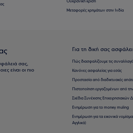
Ουκρανική κρίση
ίας
Μεταφορές χρημάτων στην Ινδία
Για τη δική σας ασφάλε
ας
Πώς διασφαλίζουμε τις συναλλαγέ
σφάλειά σας,
ιες είναι οι πιο
Κανόνες ασφαλείας για εσάς
Προστασία από διαδικτυακές απάτ
Πιστοποίηση εργαζομένων από την
Σχέδια Συνέχισης Επιχειρησιακών
Ενημέρωση για το money muling
Ενημέρωση για τα εικονικά νομίσμ
Αγγλικά)