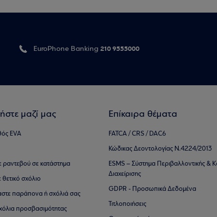
210 9555000
EuroPhone Banking
ήστε μαζί μας
Επίκαιρα θέματα
θός EVA
FATCA / CRS / DAC6
Κώδικας Δεοντολογίας Ν.4224/2013
τε ραντεβού σε κατάστημα
ESMS – Σύστημα Περιβαλλοντικής & Κ
Διαχείρισης
ε θετικό σχόλιο
GDPR - Προσωπικά Δεδομένα
αστε παράπονα ή σχόλιά σας
Τιτλοποιήσεις
 σχόλια προσβασιμότητας