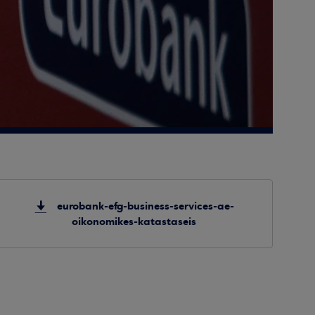
eurobank-efg-business-services-ae-
oikonomikes-katastaseis