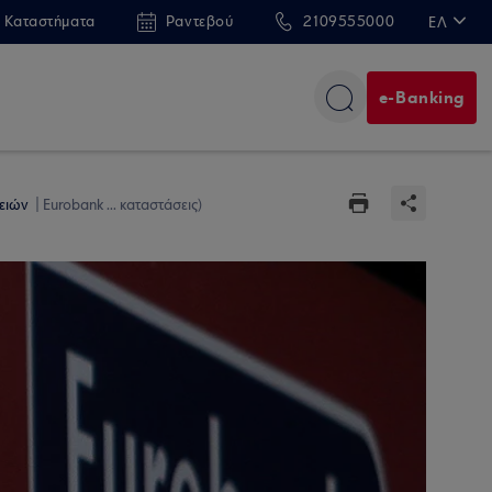
 Καταστήματα
Ραντεβού
2109555000
ΕΛ
EN
e-Banking
ρειών
Eurobank ... καταστάσεις)