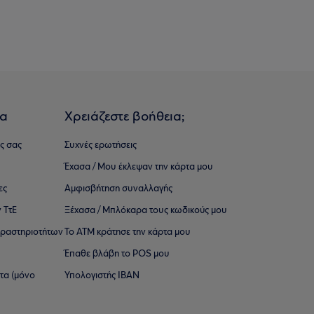
ια
Χρειάζεστε βοήθεια;
ς σας
Συχνές ερωτήσεις
Έχασα / Μου έκλεψαν την κάρτα μου
ες
Αμφισβήτηση συναλλαγής
 ΤτΕ
Ξέχασα / Μπλόκαρα τους κωδικούς μου
 ∆ραστηριοτήτων
Το ΑΤΜ κράτησε την κάρτα μου
Έπαθε βλάβη το POS μου
ατα (μόνο
Υπολογιστής IBAN