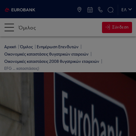
ATM & Καταστήματα
ΕΛ
EN
Όμιλος
Σύνδεση
Αρχική
Όμιλος
Ενημέρωση Επενδυτών
Οικονομικές καταστάσεις θυγατρικών εταιρειών
Οικονομικές καταστάσεις 2008 θυγατρικών εταιρειών
EFG ... καταστάσεις)