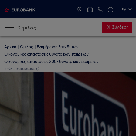
ATM & Καταστήματα
ΕΛ
EN
Όμιλος
Σύνδεση
Αρχική
Όμιλος
Ενημέρωση Επενδυτών
Οικονομικές καταστάσεις θυγατρικών εταιρειών
Οικονομικές καταστάσεις 2007 θυγατρικών εταιρειών
EFG ... καταστάσεις)