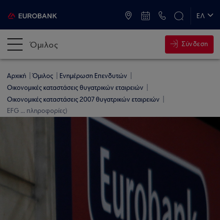
ATM & Καταστήματα
ΕΛ
EN
Όμιλος
Σύνδεση
Αρχική
Όμιλος
Ενημέρωση Επενδυτών
Οικονομικές καταστάσεις θυγατρικών εταιρειών
Οικονομικές καταστάσεις 2007 θυγατρικών εταιρειών
EFG ... πληροφορίες)