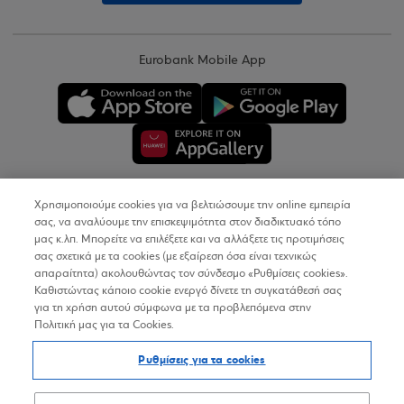
Eurobank Mobile App
Χρησιμοποιούμε cookies για να βελτιώσουμε την online εμπειρία
Copyright © 2026
σας, να αναλύουμε την επισκεψιμότητα στον διαδικτυακό τόπο
μας κ.λπ. Μπορείτε να επιλέξετε και να αλλάξετε τις προτιμήσεις
σας σχετικά με τα cookies (με εξαίρεση όσα είναι τεχνικώς
Όροι Χρήσης
απαραίτητα) ακολουθώντας τον σύνδεσμο «Ρυθμίσεις cookies».
Καθιστώντας κάποιο cookie ενεργό δίνετε τη συγκατάθεσή σας
Προσωπικά Δεδομένα στον Διαδικτυακό Τόπο
για τη χρήση αυτού σύμφωνα με τα προβλεπόμενα στην
Πολιτική μας για τα Cookies.
Πολιτική Cookies
Ρυθμίσεις για τα cookies
Δήλωση Προσβασιμότητας
Sitemap