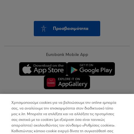
Προσβασιμότητα
Eurobank Mobile App
Χρησιμοποιούμε cookies για να βελτιώσουμε την online εμπειρία
Copyright © 2026
σας, να αναλύουμε την επισκεψιμότητα στον διαδικτυακό τόπο
μας κ.λπ. Μπορείτε να επιλέξετε και να αλλάξετε τις προτιμήσεις
σας σχετικά με τα cookies (με εξαίρεση όσα είναι τεχνικώς
Όροι Χρήσης
απαραίτητα) ακολουθώντας τον σύνδεσμο «Ρυθμίσεις cookies».
Καθιστώντας κάποιο cookie ενεργό δίνετε τη συγκατάθεσή σας