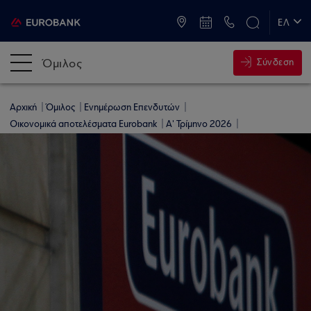
ATM & Καταστήματα
ΕΛ
EN
Όμιλος
Σύνδεση
Αρχική
Όμιλος
Ενημέρωση Επενδυτών
Οικονομικά αποτελέσματα Eurobank
Α' Τρίμηνο 2026