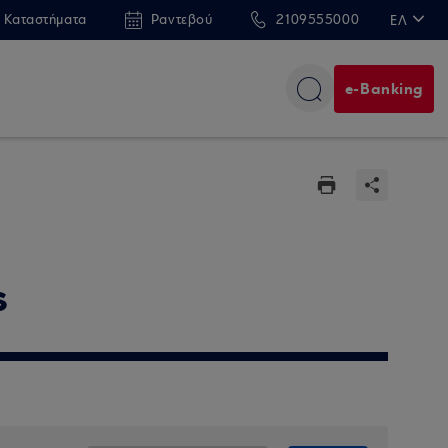
 Καταστήματα
Ραντεβού
2109555000
ΕΛ
EN
e-Banking
s