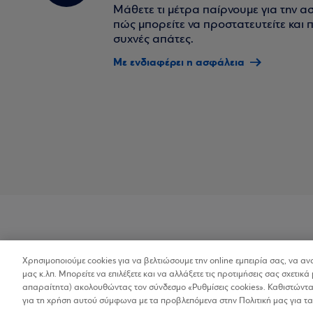
Μάθετε τι μέτρα παίρνουμε για την α
πώς μπορείτε να προστατευτείτε και πο
συχνές απάτες.
Με ενδιαφέρει η ασφάλεια
Χρησιμοποιούμε cookies για να βελτιώσουμε την online εμπειρία σας, να α
Προσβασιμότητα
μας κ.λπ. Μπορείτε να επιλέξετε και να αλλάξετε τις προτιμήσεις σας σχετικά 
απαραίτητα) ακολουθώντας τον σύνδεσμο «Ρυθμίσεις cookies». Καθιστώντας
για τη χρήση αυτού σύμφωνα με τα προβλεπόμενα στην Πολιτική μας για τα