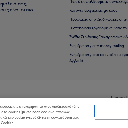
Πώς διασφαλίζουμε τις συναλλαγέ
σφάλειά σας,
ιες είναι οι πιο
Κανόνες ασφαλείας για εσάς
Προστασία από διαδικτυακές απάτ
Πιστοποίηση εργαζομένων από την
Σχέδια Συνέχισης Επιχειρησιακών
Ενημέρωση για το money muling
Ενημέρωση για τα εικονικά νομίσμ
Αγγλικά)
Eurobank
ναλύουμε την επισκεψιμότητα στον διαδικτυακό τόπο
με τα cookies (με εξαίρεση όσα είναι τεχνικώς
 κάποιο cookie ενεργό δίνετε τη συγκατάθεσή σας
 Cookies.