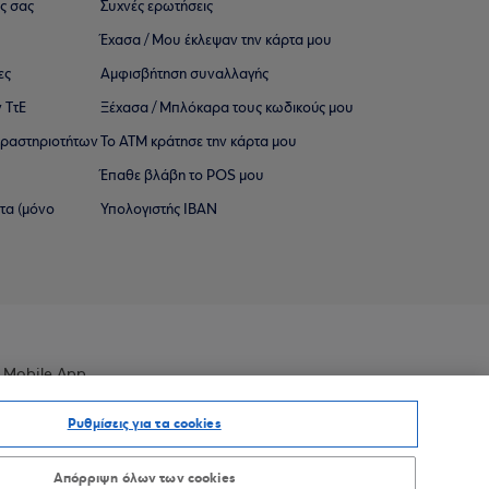
ς σας
Συχνές ερωτήσεις
Έχασα / Μου έκλεψαν την κάρτα μου
ες
Αμφισβήτηση συναλλαγής
 ΤτΕ
Ξέχασα / Μπλόκαρα τους κωδικούς μου
 ∆ραστηριοτήτων
Το ΑΤΜ κράτησε την κάρτα μου
Έπαθε βλάβη το POS μου
ατα (μόνο
Υπολογιστής IBAN
 Mobile App
Ρυθμίσεις για τα cookies
Απόρριψη όλων των cookies