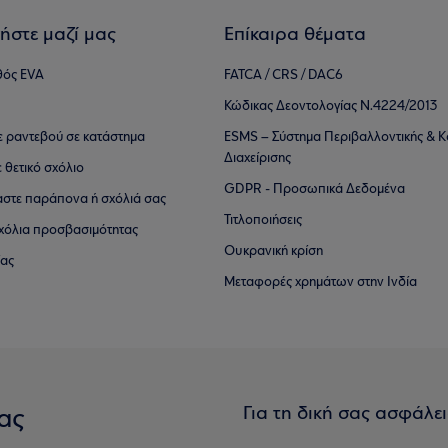
ήστε μαζί μας
Επίκαιρα θέματα
θός EVA
FATCA / CRS / DAC6
Κώδικας Δεοντολογίας Ν.4224/2013
τε ραντεβού σε κατάστημα
ESMS – Σύστημα Περιβαλλοντικής & Κ
Διαχείρισης
ε θετικό σχόλιο
GDPR - Προσωπικά Δεδομένα
αστε παράπονα ή σχόλιά σας
Τιτλοποιήσεις
 σχόλια προσβασιμότητας
Ουκρανική κρίση
ίας
Μεταφορές χρημάτων στην Ινδία
Για τη δική σας ασφάλε
ας