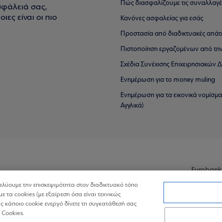
Πώς διασφαλίζουμε τις συναλλαγέ
σφάλειά σας,
ιες είναι οι πιο
Κανόνες ασφαλείας για εσάς
Προστασία από διαδικτυακές απάτ
Πιστοποίηση εργαζομένων από την
Σχέδια Συνέχισης Επιχειρησιακών
Ενημέρωση για το money muling
Ενημέρωση για τα εικονικά νομίσμ
Αγγλικά)
Eurobank
ναλύουμε την επισκεψιμότητα στον διαδικτυακό τόπο
με τα cookies (με εξαίρεση όσα είναι τεχνικώς
 κάποιο cookie ενεργό δίνετε τη συγκατάθεσή σας
 Cookies.