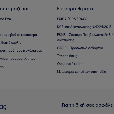
ήστε μαζί μας
Επίκαιρα θέματα
θός EVA
FATCA / CRS / DAC6
Κώδικας Δεοντολογίας Ν.4224/2013
τε ραντεβού σε κατάστημα
ESMS – Σύστημα Περιβαλλοντικής & Κ
Διαχείρισης
ε θετικό σχόλιο
GDPR - Προσωπικά Δεδομένα
αστε παράπονα ή σχόλιά σας
Τιτλοποιήσεις
 σχόλια προσβασιμότητας
Ουκρανική κρίση
ίας
Μεταφορές χρημάτων στην Ινδία
Για τη δική σας ασφάλε
ας