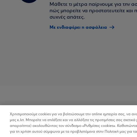
Μάθετε τι μέτρα παίρνουμε για την α
πώς μπορείτε να προστατευτείτε και πο
συχνές απάτες.
Με ενδιαφέρει η ασφάλεια
Χρησιμοποιούμε cookies για να βελτιώσουμε την online εμπειρία σας, να α
Προσβασιμότητα
μας κ.λπ. Μπορείτε να επιλέξετε και να αλλάξετε τις προτιμήσεις σας σχετικά 
απαραίτητα) ακολουθώντας τον σύνδεσμο «Ρυθμίσεις cookies». Καθιστώντας
για τη χρήση αυτού σύμφωνα με τα προβλεπόμενα στην Πολιτική μας για τα