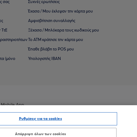
ς σας
Συχνές ερωτήσεις
Έχασα / Μου έκλεψαν την κάρτα μου
ες
Αμφισβήτηση συναλλαγής
 ΤτΕ
Ξέχασα / Μπλόκαρα τους κωδικούς μου
 ∆ραστηριοτήτων
Το ΑΤΜ κράτησε την κάρτα μου
Έπαθε βλάβη το POS μου
ατα (μόνο
Υπολογιστής IBAN
 Mobile App
Ρυθμίσεις για τα cookies
Απόρριψη όλων των cookies