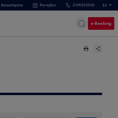
 Καταστήματα
Ραντεβού
2109555000
ΕΛ
EN
e-Banking