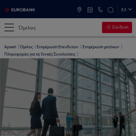
ATM & Καταστήματα
ΕΛ
EN
Όμιλος
Σύνδεση
Αρχική
Όμιλος
Ενημέρωση Επενδυτών
Ενημέρωση μετόχων
Πληροφορίες για τις Γενικές Συνελεύσεις