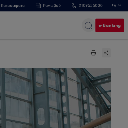
 Καταστήματα
Ραντεβού
2109555000
ΕΛ
EN
e-Banking