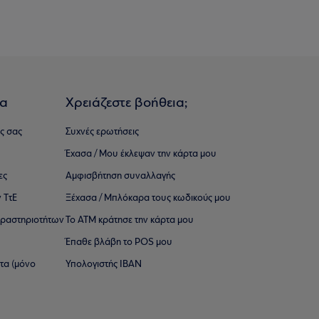
ια
Χρειάζεστε βοήθεια;
ς σας
Συχνές ερωτήσεις
Έχασα / Μου έκλεψαν την κάρτα μου
ες
Αμφισβήτηση συναλλαγής
 ΤτΕ
Ξέχασα / Μπλόκαρα τους κωδικούς μου
 ∆ραστηριοτήτων
Το ΑΤΜ κράτησε την κάρτα μου
Έπαθε βλάβη το POS μου
ατα (μόνο
Υπολογιστής IBAN