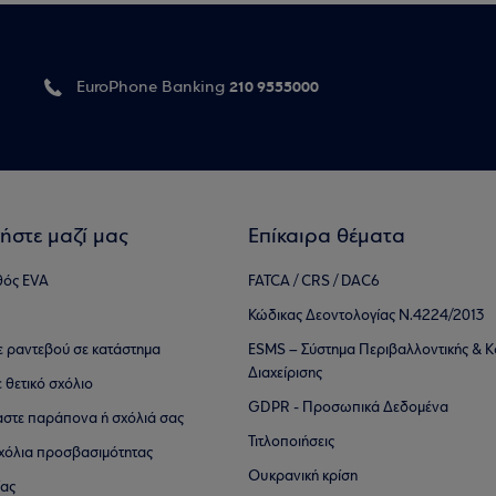
210 9555000
EuroPhone Banking
ήστε μαζί μας
Επίκαιρα θέματα
θός EVA
FATCA / CRS / DAC6
Κώδικας Δεοντολογίας Ν.4224/2013
τε ραντεβού σε κατάστημα
ESMS – Σύστημα Περιβαλλοντικής & Κ
Διαχείρισης
ε θετικό σχόλιο
GDPR - Προσωπικά Δεδομένα
αστε παράπονα ή σχόλιά σας
Τιτλοποιήσεις
 σχόλια προσβασιμότητας
Ουκρανική κρίση
ίας