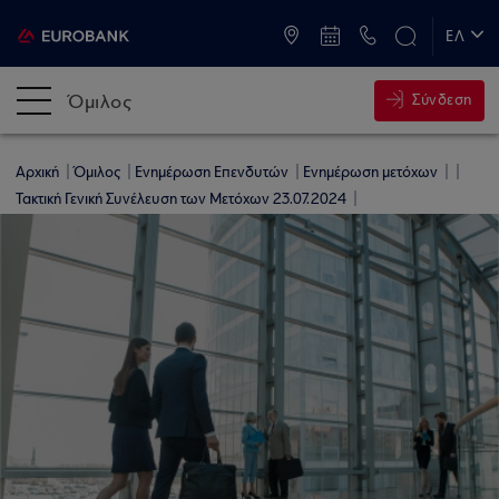
ATM & Καταστήματα
ΕΛ
EN
Όμιλος
Σύνδεση
Αρχική
Όμιλος
Ενημέρωση Επενδυτών
Ενημέρωση μετόχων
Τακτική Γενική Συνέλευση των Μετόχων 23.07.2024