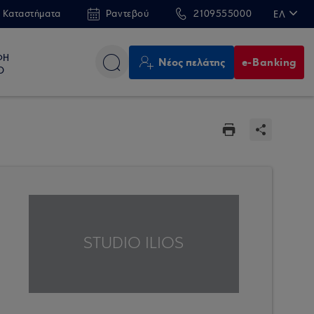
 Καταστήματα
Ραντεβού
2109555000
ΕΛ
EN
ΦΗ
Νέος πελάτης
e-Banking
Ο
STUDIO ILIOS