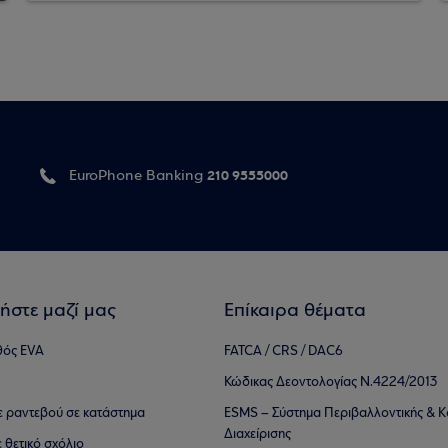
210 9555000
EuroPhone Banking
ήστε μαζί μας
Επίκαιρα θέματα
θός EVA
FATCA / CRS / DAC6
Κώδικας Δεοντολογίας Ν.4224/2013
τε ραντεβού σε κατάστημα
ESMS – Σύστημα Περιβαλλοντικής & Κ
Διαχείρισης
ε θετικό σχόλιο