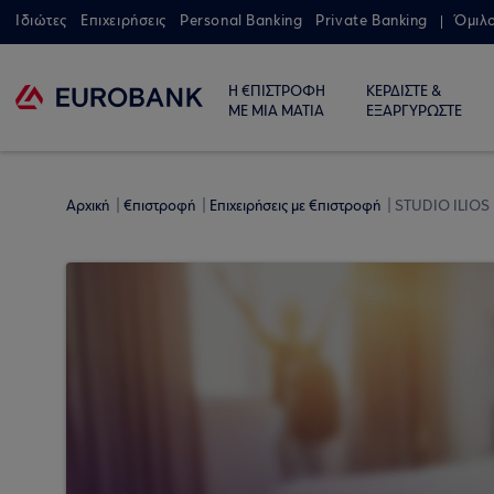
Ιδιώτες
Επιχειρήσεις
Personal Banking
Private Banking
Όμιλ
Η €ΠΙΣΤΡΟΦΗ
ΚΕΡΔΙΣΤΕ &
ΜΕ ΜΙΑ ΜΑΤΙΑ
ΕΞΑΡΓΥΡΩΣΤΕ
Αρχική
€πιστροφή
Επιχειρήσεις με €πιστροφή
STUDIO ILIOS