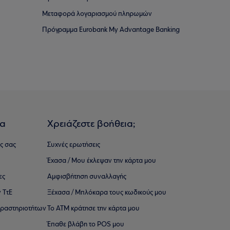
Μεταφορά λογαριασμού πληρωμών
Πρόγραμμα Eurobank My Advantage Banking
ια
Χρειάζεστε βοήθεια;
ς σας
Συχνές ερωτήσεις
Έχασα / Μου έκλεψαν την κάρτα μου
ες
Αμφισβήτηση συναλλαγής
 ΤτΕ
Ξέχασα / Μπλόκαρα τους κωδικούς μου
 ∆ραστηριοτήτων
Το ΑΤΜ κράτησε την κάρτα μου
Έπαθε βλάβη το POS μου