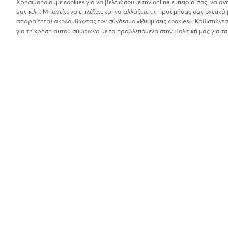
Χρησιμοποιούμε cookies για να βελτιώσουμε την online εμπειρία σας, να α
μας κ.λπ. Μπορείτε να επιλέξετε και να αλλάξετε τις προτιμήσεις σας σχετικά 
Βρέθηκαν 1 αποτελέσματα
απαραίτητα) ακολουθώντας τον σύνδεσμο «Ρυθμίσεις cookies». Καθιστώντας
Οι αποστάσεις στα αποτελέσματα έχουν υπολογιστεί 
για τη χρήση αυτού σύμφωνα με τα προβλεπόμενα στην Πολιτική μας για τα
STUDIO ILIOS
Ξενοδοχεία
2%
Σκάλα Αγκιστρίου, Αί
2297091029
Μαθαίνω για την επιχείρησ