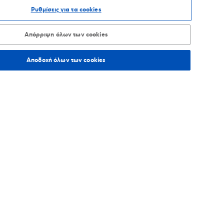
Ρυθμίσεις για τα cookies
ΑΞΙΝΟΜΗΣΗ ΑΝΑ
Απόρριψη όλων των cookies
Αποδοχή όλων των cookies
44,5
χλμ.
Οδηγίες