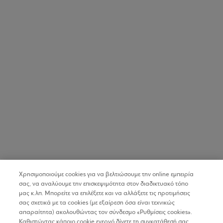
Χρησιμοποιούμε cookies για να βελτιώσουμε την online εμπειρία
σας, να αναλύουμε την επισκεψιμότητα στον διαδικτυακό τόπο
μας κ.λπ. Μπορείτε να επιλέξετε και να αλλάξετε τις προτιμήσεις
σας σχετικά με τα cookies (με εξαίρεση όσα είναι τεχνικώς
απαραίτητα) ακολουθώντας τον σύνδεσμο «Ρυθμίσεις cookies».
Καθιστώντας κάποιο cookie ενεργό δίνετε τη συγκατάθεσή σας