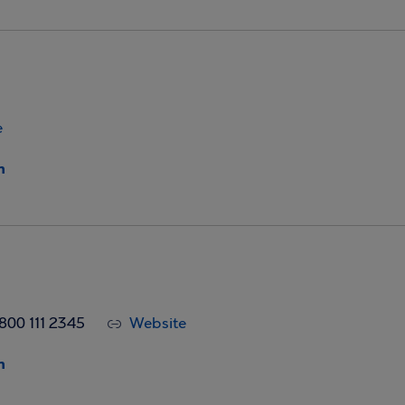
e
η
800 111 2345
Website
η