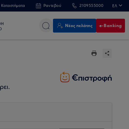
 Καταστήματα
Ραντεβού
2109555000
ΕΛ
EN
ΦΗ
Νέος πελάτης
e-Banking
Ο
ρει.