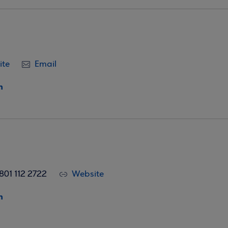
ite
Email
η
801 112 2722
Website
η