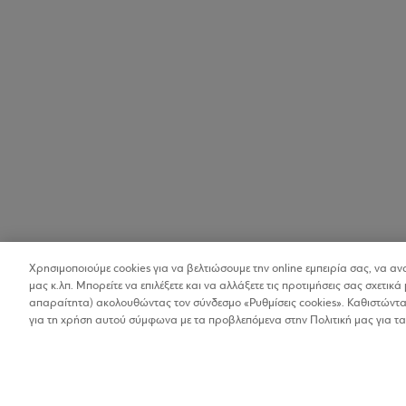
Χρησιμοποιούμε cookies για να βελτιώσουμε την online εμπειρία σας, να α
μας κ.λπ. Μπορείτε να επιλέξετε και να αλλάξετε τις προτιμήσεις σας σχετικά 
απαραίτητα) ακολουθώντας τον σύνδεσμο «Ρυθμίσεις cookies». Καθιστώντας
για τη χρήση αυτού σύμφωνα με τα προβλεπόμενα στην Πολιτική μας για τα