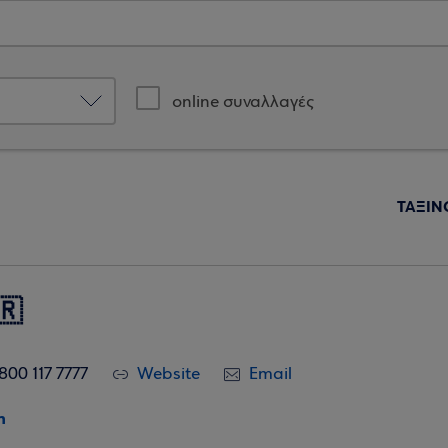
online συναλλαγές
ΤΑΞΙΝ
🇷
800 117 7777
Website
Email
η