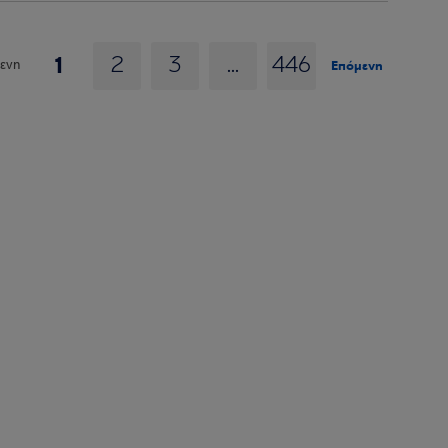
1
2
3
...
446
Επόμενη
ενη