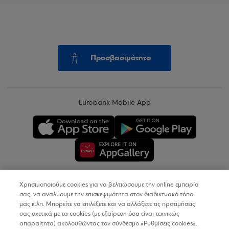
Προσβασιμότητα
Eurobank Mobile App
Χρησιμοποιούμε cookies για να βελτιώσουμε την online εμπειρία
Copyright © 2026
σας, να αναλύουμε την επισκεψιμότητα στον διαδικτυακό τόπο
μας κ.λπ. Μπορείτε να επιλέξετε και να αλλάξετε τις προτιμήσεις
σας σχετικά με τα cookies (με εξαίρεση όσα είναι τεχνικώς
Όροι Χρήσης
απαραίτητα) ακολουθώντας τον σύνδεσμο «Ρυθμίσεις cookies».