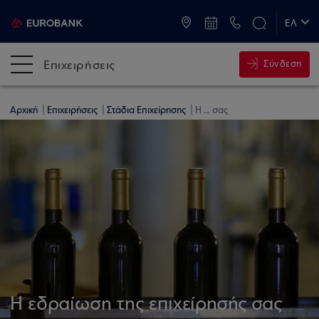
ATM & Καταστήματα
ΕΛ
EN
Επιχειρήσεις
Σύνδεση
Αρχική
Επιχειρήσεις
Στάδια Επιχείρησης
Η ... σας
Η εδραίωση της επιχείρησής σας