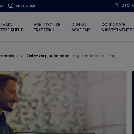
ος
€πιστροφή
ATM &
ΣΤΑΔΙΑ
ΗΛΕΚΤΡΟΝΙΚΗ
DIGITAL
CORPORATE
ΕΠΙΧΕΙΡΗΣΗΣ
ΤΡΑΠΕΖΙΚΗ
ACADEMY
& INVESTMENT B
επιχειρήσεων
Online χρηματοδοτήσεις
e-χρηματοδότηση ... σας