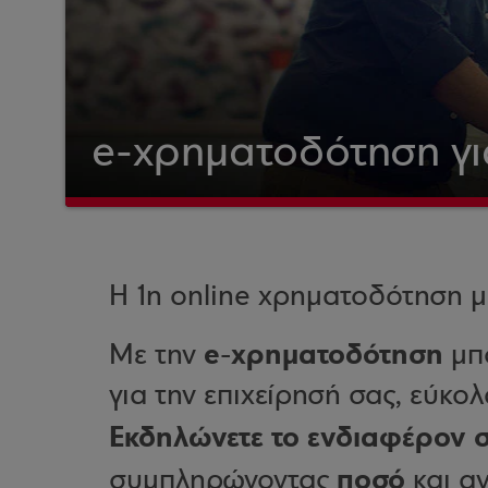
e-χρηματοδότηση για
Η 1η online χρηματοδότηση 
e-χρηματοδότηση
Με την
μπο
για την επιχείρησή σας, εύκολ
Εκδηλώνετε το ενδιαφέρον σ
ποσό
συμπληρώνοντας
και α