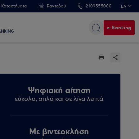
 Καταστήματα
Ραντεβού
2109555000
ΕΛ
EN
e-Banking
ANKING
Ψηφιακή αίτηση
εύκολα, απλά και σε λίγα λεπτά
Με βιντεοκλήση