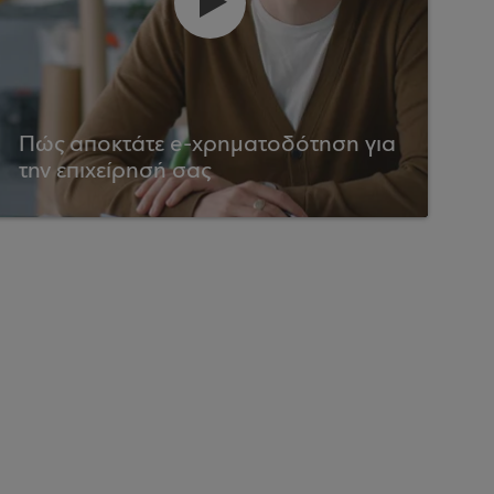
Πώς αποκτάτε e-χρηματοδότηση για
την επιχείρησή σας