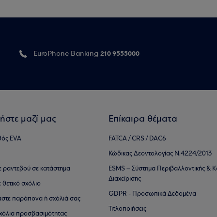
210 9555000
EuroPhone Banking
ήστε μαζί μας
Επίκαιρα θέματα
θός EVA
FATCA / CRS / DAC6
Κώδικας Δεοντολογίας Ν.4224/2013
τε ραντεβού σε κατάστημα
ESMS – Σύστημα Περιβαλλοντικής & Κ
Διαχείρισης
ε θετικό σχόλιο
GDPR - Προσωπικά Δεδομένα
αστε παράπονα ή σχόλιά σας
Τιτλοποιήσεις
 σχόλια προσβασιμότητας