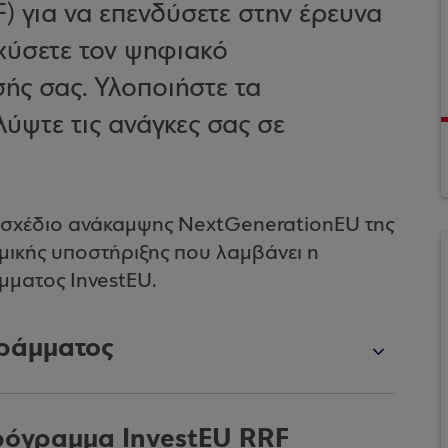
) για να επενδύσετε στην έρευνα
σχύσετε τον ψηφιακό
ής σας. Υλοποιήστε τα
λύψτε τις ανάγκες σας σε
 σχέδιο ανάκαμψης NextGenerationEU της
μικής υποστήριξης που λαμβάνει η
μματος InvestEU.
γράμματος
ρόγραμμα InvestEU RRF