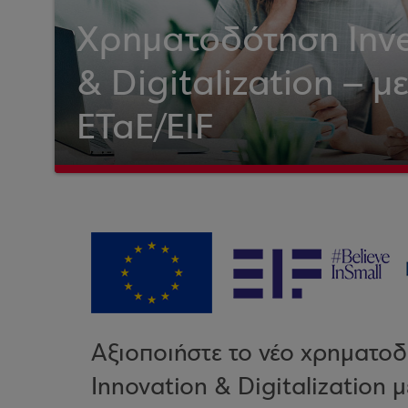
Χρηματοδότηση Inve
& Digitalization – μ
ΕΤαΕ/EIF
Αξιοποιήστε το νέο χρηματο
Innovation & Digitalization 