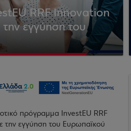
stEU RRF Innovation
ε την εγγύηση του
δοτικό πρόγραμμα InvestEU RRF
με την εγγύηση του Ευρωπαϊκού