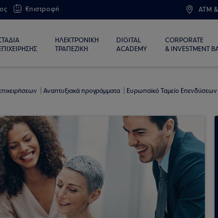
ος
€πιστροφή
ATM &
ΣΤΑΔΙΑ
ΗΛΕΚΤΡΟΝΙΚΗ
DIGITAL
CORPORATE
ΕΠΙΧΕΙΡΗΣΗΣ
ΤΡΑΠΕΖΙΚΗ
ACADEMY
& INVESTMENT B
επιχειρήσεων
Αναπτυξιακά προγράμματα
Ευρωπαϊκό Ταμείο Επενδύσεων 