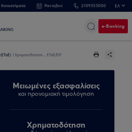
 Καταστήματα
Ραντεβού
2109555000
ΕΛ
EN
e-Banking
ANKING
(ΕΤαΕ)
Χρηματοδότηση ... ΕΤαΕ/EIF
Μειωμένες εξασφαλίσεις
και προνομιακή τιμολόγηση
Χρηματοδότηση