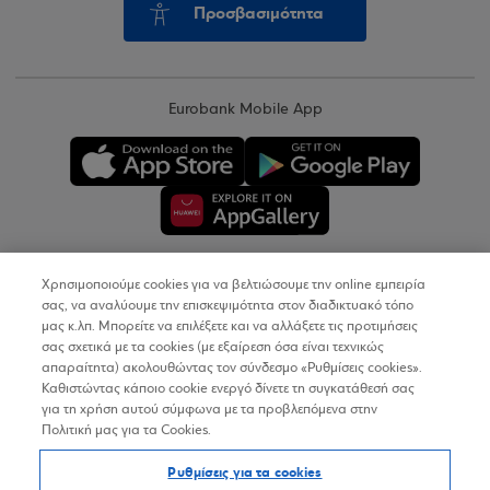
Προσβασιμότητα
Eurobank Mobile App
Χρησιμοποιούμε cookies για να βελτιώσουμε την online εμπειρία
Copyright © 2026
σας, να αναλύουμε την επισκεψιμότητα στον διαδικτυακό τόπο
μας κ.λπ. Μπορείτε να επιλέξετε και να αλλάξετε τις προτιμήσεις
σας σχετικά με τα cookies (με εξαίρεση όσα είναι τεχνικώς
Όροι Χρήσης
απαραίτητα) ακολουθώντας τον σύνδεσμο «Ρυθμίσεις cookies».
Καθιστώντας κάποιο cookie ενεργό δίνετε τη συγκατάθεσή σας
Προσωπικά Δεδομένα στον Διαδικτυακό Τόπο
για τη χρήση αυτού σύμφωνα με τα προβλεπόμενα στην
Πολιτική μας για τα Cookies.
Πολιτική Cookies
Ρυθμίσεις για τα cookies
Δήλωση Προσβασιμότητας