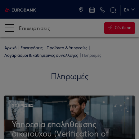
ATM & Καταστήματα
ΕΛ
EN
Επιχειρήσεις
Σύνδεση
Αρχική
Επιχειρήσεις
Προϊόντα & Υπηρεσίες
Λογαριασμοί & καθημερινές συναλλαγές
Πληρωμές
Πληρωμές
ΥΠΗΡΕΣΙΕΣ
Υπηρεσία επαλήθευσης
δικαιούχου (Verification of