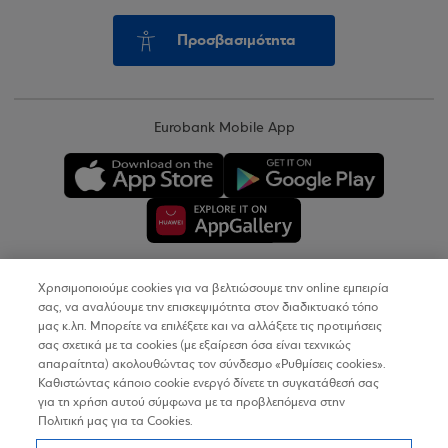
Προσβασιμότητα
Eurobank Mobile App
Χρησιμοποιούμε cookies για να βελτιώσουμε την online εμπειρία
Copyright © 2026
σας, να αναλύουμε την επισκεψιμότητα στον διαδικτυακό τόπο
μας κ.λπ. Μπορείτε να επιλέξετε και να αλλάξετε τις προτιμήσεις
σας σχετικά με τα cookies (με εξαίρεση όσα είναι τεχνικώς
Όροι Χρήσης
απαραίτητα) ακολουθώντας τον σύνδεσμο «Ρυθμίσεις cookies».
Καθιστώντας κάποιο cookie ενεργό δίνετε τη συγκατάθεσή σας
Προσωπικά Δεδομένα στον Διαδικτυακό Τόπο
για τη χρήση αυτού σύμφωνα με τα προβλεπόμενα στην
Πολιτική μας για τα Cookies.
Πολιτική Cookies