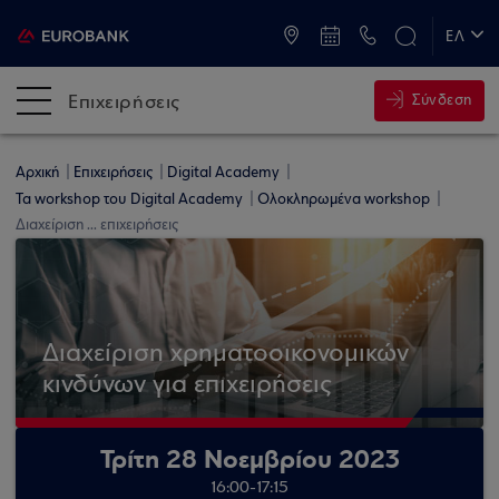
ATM & Καταστήματα
ΕΛ
EN
Επιχειρήσεις
Σύνδεση
Αρχική
Επιχειρήσεις
Digital Academy
Τα workshop του Digital Academy
Ολοκληρωμένα workshop
Διαχείριση ... επιχειρήσεις
Διαχείριση χρηματοοικονομικών
κινδύνων για επιχειρήσεις
Τρίτη 28 Νοεμβρίου 2023
16:00-17:15