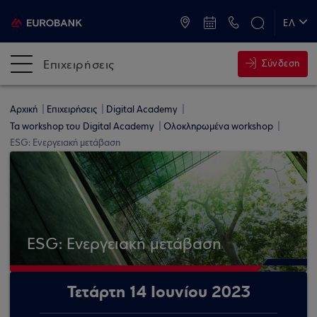
ATM & Καταστήματα
ΕΛ
EN
Επιχειρήσεις
Σύνδεση
Αρχική
Επιχειρήσεις
Digital Academy
Τα workshop του Digital Academy
Ολοκληρωμένα workshop
ESG: Ενεργειακή μετάβαση
ESG: Ενεργειακή μετάβαση
Τετάρτη 14 Ιουνίου 2023