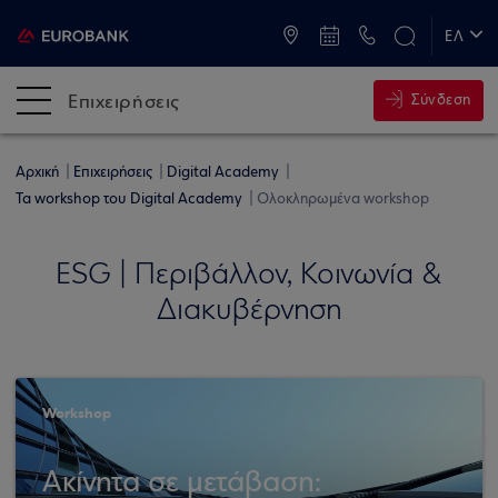
ATM & Καταστήματα
ΕΛ
EN
Επιχειρήσεις
Σύνδεση
Αρχική
Επιχειρήσεις
Digital Academy
Τα workshop του Digital Academy
Ολοκληρωμένα workshop
ESG | Περιβάλλον, Κοινωνία &
Διακυβέρνηση
Workshop
Ακίνητα σε μετάβαση: