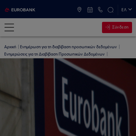
ATM & Καταστήματα
ΕΛ
EN
Σύνδεση
Αρχική
Ενημέρωση για τη διαβίβαση προσωπικών δεδομένων
Ενημερώσεις για τη Διαβίβαση Προσωπικών Δεδομένων