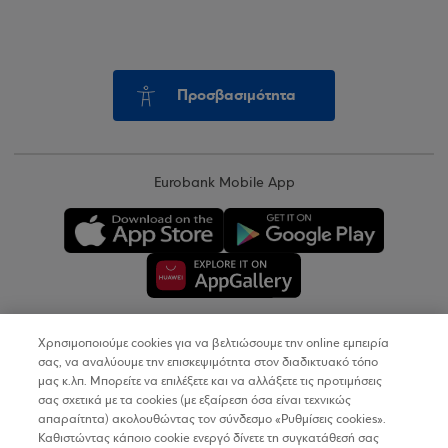
Προσβασιμότητα
Eurobank Mobile App
Χρησιμοποιούμε cookies για να βελτιώσουμε την online εμπειρία
Copyright © 2026
σας, να αναλύουμε την επισκεψιμότητα στον διαδικτυακό τόπο
μας κ.λπ. Μπορείτε να επιλέξετε και να αλλάξετε τις προτιμήσεις
σας σχετικά με τα cookies (με εξαίρεση όσα είναι τεχνικώς
Όροι Χρήσης
απαραίτητα) ακολουθώντας τον σύνδεσμο «Ρυθμίσεις cookies».
Καθιστώντας κάποιο cookie ενεργό δίνετε τη συγκατάθεσή σας