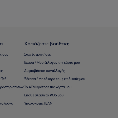
ια
Χρειάζεστε βοήθεια;
ς σας
Συχνές ερωτήσεις
Έχασα / Μου έκλεψαν την κάρτα μου
ες
Αμφισβήτηση συναλλαγής
 ΤτΕ
Ξέχασα / Μπλόκαρα τους κωδικούς μου
 ∆ραστηριοτήτων
Το ΑΤΜ κράτησε την κάρτα μου
Έπαθε βλάβη το POS μου
ατα (μόνο
Υπολογιστής IBAN