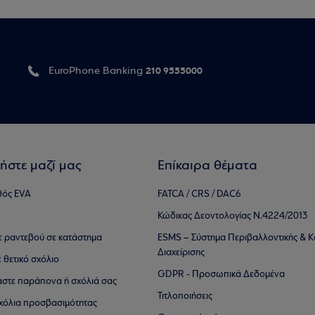
210 9555000
EuroPhone Banking
ήστε μαζί μας
Επίκαιρα θέματα
θός EVA
FATCA / CRS / DAC6
Κώδικας Δεοντολογίας Ν.4224/2013
τε ραντεβού σε κατάστημα
ESMS – Σύστημα Περιβαλλοντικής & Κ
Διαχείρισης
ε θετικό σχόλιο
GDPR - Προσωπικά Δεδομένα
αστε παράπονα ή σχόλιά σας
Τιτλοποιήσεις
 σχόλια προσβασιμότητας