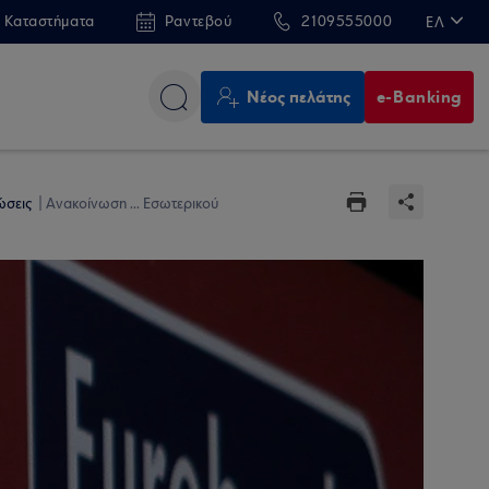
 Καταστήματα
Ραντεβού
2109555000
ΕΛ
EN
Νέος πελάτης
e-Banking
ώσεις
Aνακοίνωση ... Εσωτερικού