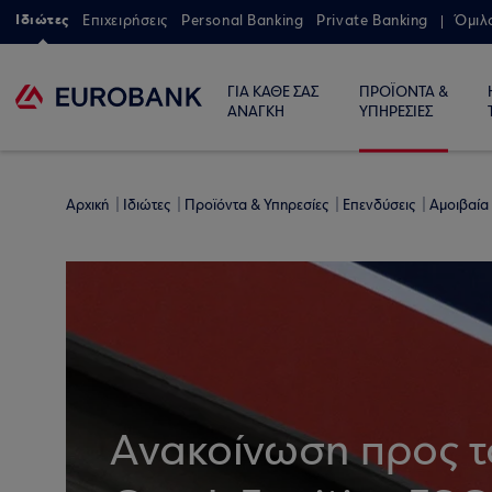
Ιδιώτες
Επιχειρήσεις
Personal Banking
Private Banking
Όμιλ
ΓΙΑ ΚΑΘΕ ΣΑΣ
ΠΡΟΪΟΝΤΑ &
ΑΝΑΓΚΗ
ΥΠΗΡΕΣΙΕΣ
Αρχική
Ιδιώτες
Προϊόντα & Υπηρεσίες
Επενδύσεις
Αμοιβαία
Aνακοίνωση προς τ