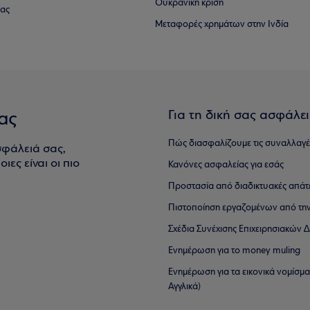
Ουκρανική κρίση
ίας
Μεταφορές χρημάτων στην Ινδία
Για τη δική σας ασφάλε
ας
Πώς διασφαλίζουμε τις συναλλαγέ
σφάλειά σας,
ιες είναι οι πιο
Κανόνες ασφαλείας για εσάς
Προστασία από διαδικτυακές απάτ
Πιστοποίηση εργαζομένων από την
Σχέδια Συνέχισης Επιχειρησιακών
Ενημέρωση για το money muling
Ενημέρωση για τα εικονικά νομίσμ
Αγγλικά)