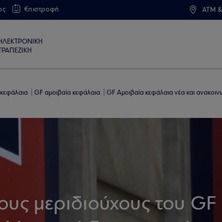
ος
€πιστροφή
ATM &
ΗΛΕΚΤΡΟΝΙΚΗ
ΤΡΑΠΕΖΙΚΗ
 κεφάλαια
GF αμοιβαία κεφάλαια
GF Αμοιβαία κεφάλαια νέα και ανακοιν
ους μεριδιούχους του GF