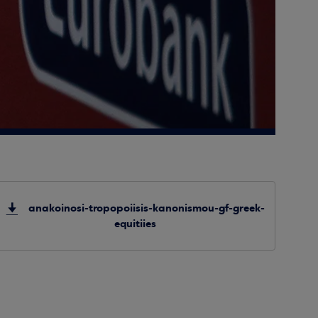
anakoinosi-tropopoiisis-kanonismou-gf-greek-
equitiies