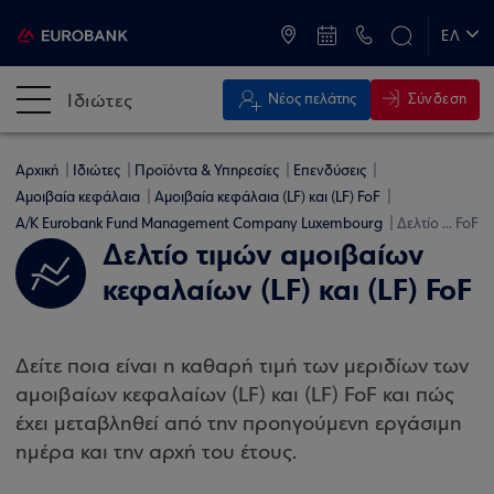
ATM & Καταστήματα
ΕΛ
EN
Ιδιώτες
Σύνδεση
Νέος πελάτης
Αρχική
Ιδιώτες
Προϊόντα & Υπηρεσίες
Επενδύσεις
Αμοιβαία κεφάλαια
Αμοιβαία κεφάλαια (LF) και (LF) FoF
Α/Κ Eurobank Fund Management Company Luxembourg
Δελτίο ... FoF
Δελτίο τιμών αμοιβαίων
κεφαλαίων (LF) και (LF) FoF
Δείτε ποια είναι η καθαρή τιμή των μεριδίων των
αμοιβαίων κεφαλαίων (LF) και (LF) FoF και πώς
έχει μεταβληθεί από την προηγούμενη εργάσιμη
ημέρα και την αρχή του έτους.