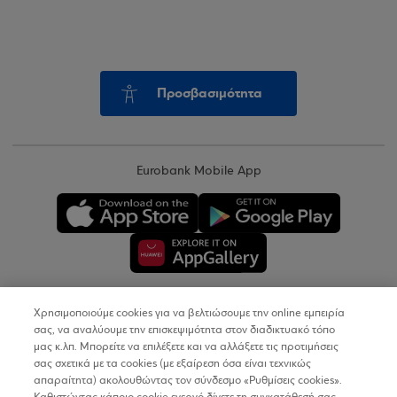
Προσβασιμότητα
Eurobank Mobile App
Χρησιμοποιούμε cookies για να βελτιώσουμε την online εμπειρία
Copyright © 2026
σας, να αναλύουμε την επισκεψιμότητα στον διαδικτυακό τόπο
μας κ.λπ. Μπορείτε να επιλέξετε και να αλλάξετε τις προτιμήσεις
σας σχετικά με τα cookies (με εξαίρεση όσα είναι τεχνικώς
Όροι Χρήσης
απαραίτητα) ακολουθώντας τον σύνδεσμο «Ρυθμίσεις cookies».