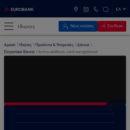
ATM & Καταστήματα
ΕΛ
EN
Ιδιώτες
Σύνδεση
Νέος πελάτης
Αρχική
Ιδιώτες
Προϊόντα & Υπηρεσίες
Δάνεια
Στεγαστικά δάνεια
forma-ekdilosis-card-navigational