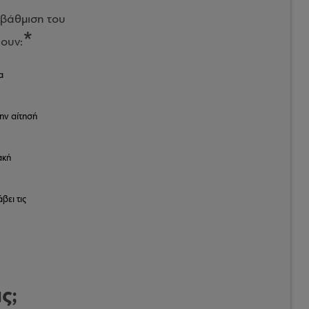
ναβάθμιση του
ρουν:
α
ην αίτησή
ακή
βει τις
ς;