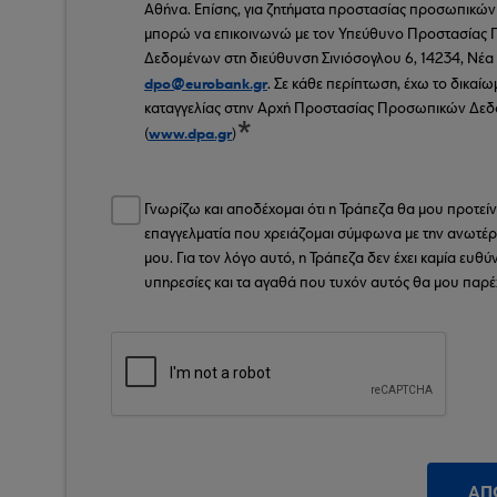
Αθήνα. Επίσης, για ζητήματα προστασίας προσωπικώ
μπορώ να επικοινωνώ με τον Υπεύθυνο Προστασίας
Δεδομένων στη διεύθυνση Σινιόσογλου 6, 14234, Νέα 
dpo@eurobank.gr
. Σε κάθε περίπτωση, έχω το δικαίω
καταγγελίας στην Αρχή Προστασίας Προσωπικών Δε
www.dpa.gr
(
)
Γνωρίζω και αποδέχομαι ότι η Τράπεζα θα μου προτείν
επαγγελματία που χρειάζομαι σύμφωνα με την ανωτέ
μου. Για τον λόγο αυτό, η Τράπεζα δεν έχει καμία ευθύνη
υπηρεσίες και τα αγαθά που τυχόν αυτός θα μου παρέχ