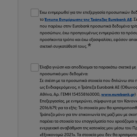
Έχω ενημερωθεί για την επεξεργασία προσωπικών δ
Έντυπο Ενημέρωσης της Τράπεζας Eurobank AE
το
. 
που παρέχω στην Eurobank προσωπικά δεδομένα τρί
προσώπων, έχω προηγουμένως ενημερώσει τα πρόσ
προσήκοντα τρόπο και έχω εξασφαλίσει, εφόσον απαιτε
σχετική συγκατάθεσή τους.
Έλαβα γνώση και αποδέχομαι τα παρακάτω σχετικά με
προσωπικά μου δεδομένα:
Σε σχέση με τα προσωπικά στοιχεία που δηλώνω στο
ως Ενδιαφερόμενος, η Τράπεζα Eurobank AE (Όθωνος 
www.eurobank.gr
Αθήνα, Αρ. ΓΕΜΗ 154558160000,
)
Επεξεργασίας, με ενημερώνει, σύμφωνα με τον Κανονι
2016/679, για τα εξής: Τα στοιχεία μου θα χρησιμοποιη
Τράπεζα μόνο για την επικοινωνία της μαζί μου με σκο
παρέχει τα στοιχεία του επαγγελματία που χρειάζομαι γ
ενεργειακή αναβάθμιση της κατοικίας μου μέσω του 
«Εξοικονομώ 2021». Τα στοιχεία μου δεν θα χρησιμοπο