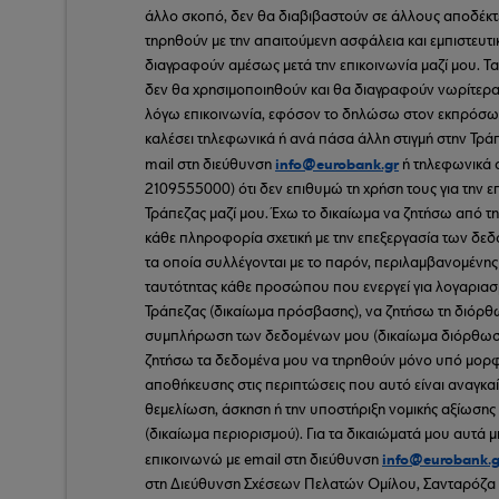
άλλο σκοπό, δεν θα διαβιβαστούν σε άλλους αποδέκτ
τηρηθούν με την απαιτούμενη ασφάλεια και εμπιστευτι
διαγραφούν αμέσως μετά την επικοινωνία μαζί μου. Τα
δεν θα χρησιμοποιηθούν και θα διαγραφούν νωρίτερα
λόγω επικοινωνία, εφόσον το δηλώσω στον εκπρόσω
καλέσει τηλεφωνικά ή ανά πάσα άλλη στιγμή στην Τράπ
info@eurobank.gr
mail στη διεύθυνση
ή τηλεφωνικά 
2109555000) ότι δεν επιθυμώ τη χρήση τους για την ε
Τράπεζας μαζί μου. Έχω το δικαίωμα να ζητήσω από τ
κάθε πληροφορία σχετική με την επεξεργασία των δε
τα οποία συλλέγονται με το παρόν, περιλαμβανομένης 
ταυτότητας κάθε προσώπου που ενεργεί για λογαριασ
Τράπεζας (δικαίωμα πρόσβασης), να ζητήσω τη διόρθ
συμπλήρωση των δεδομένων μου (δικαίωμα διόρθωση
ζητήσω τα δεδομένα μου να τηρηθούν μόνο υπό μορ
αποθήκευσης στις περιπτώσεις που αυτό είναι αναγκαί
θεμελίωση, άσκηση ή την υποστήριξη νομικής αξίωσης
(δικαίωμα περιορισμού). Για τα δικαιώματά μου αυτά
info@eurobank.g
επικοινωνώ με email στη διεύθυνση
στη Διεύθυνση Σχέσεων Πελατών Ομίλου, Σανταρόζα 