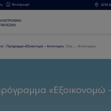
ος
€πιστροφή
ATM &
ΗΛΕΚΤΡΟΝΙΚΗ
ΤΡΑΠΕΖΙΚΗ
εια
Πρόγραμμα «Εξοικονομώ – Αυτονομώ»
Σας ... –Αυτονομώ»;
 πρόγραμμα «Εξοικονομώ 