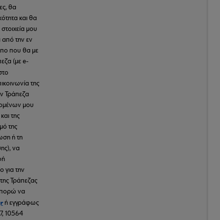
ες, θα
κότητα και θα
 στοιχεία μου
 από την εν
πο που θα με
εζα (με e-
στο
πικοινωνία της
ην Τράπεζα
δομένων μου
και της
μό της
ωση ή τη
ς), να
φή
ο για την
 της Τράπεζας
 μπορώ να
r
ή εγγράφως
7, 10564