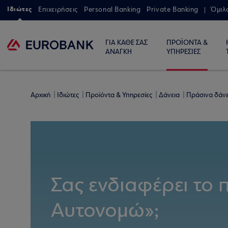
Ιδιώτες
Επιχειρήσεις
Personal Banking
Private Banking
Όμιλ
ΓΙΑ ΚΑΘΕ ΣΑΣ
ΠΡΟΪΟΝΤΑ &
ΑΝΑΓΚΗ
ΥΠΗΡΕΣΙΕΣ
Αρχική
Ιδιώτες
Προϊόντα & Υπηρεσίες
Δάνεια
Πράσινα δάν
Σας ενδιαφέρει το
Αυτονομώ»;