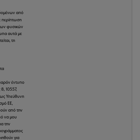
εδομένων από
Σε περίπτωση
των φυσικών
ωπα αυτά με
ίται, τη
 τα
 παρόν έντυπο
8, 10557,
 ως Υπεύθυνη
σμό ΕΕ,
θούν από την
πό να μου
ια την
Προγράμματος
ιηθούν για