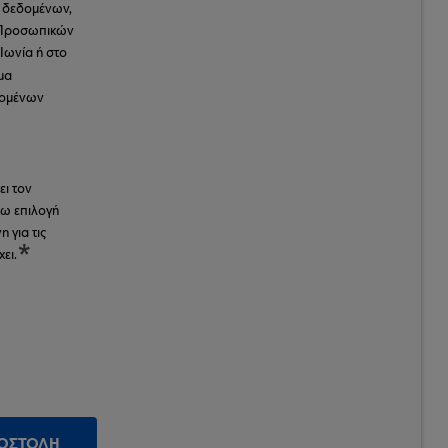
ν δεδομένων,
 Προσωπικών
Ιωνία ή στο
μα
δομένων
ει τον
ρω επιλογή
 για τις
ει.