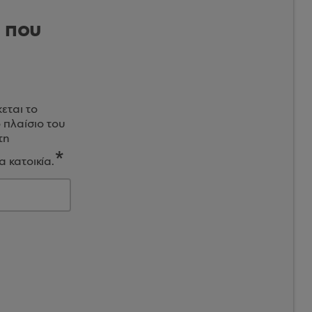
ο που
εται το
ο πλαίσιο του
τη
 κατοικία.