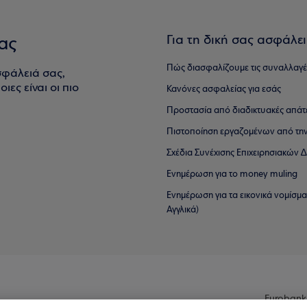
Για τη δική σας ασφάλε
ας
Πώς διασφαλίζουμε τις συναλλαγέ
σφάλειά σας,
ιες είναι οι πιο
Κανόνες ασφαλείας για εσάς
Προστασία από διαδικτυακές απάτ
Πιστοποίηση εργαζομένων από την
Σχέδια Συνέχισης Επιχειρησιακών
Ενημέρωση για το money muling
Ενημέρωση για τα εικονικά νομίσμ
Αγγλικά)
Eurobank