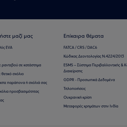
ήστε μαζί μας
Επίκαιρα θέματα
θός EVA
FATCA / CRS / DAC6
Κώδικας Δεοντολογίας Ν.4224/2013
τε ραντεβού σε κατάστημα
ESMS – Σύστημα Περιβαλλοντικής & Κ
Διαχείρισης
ε θετικό σχόλιο
GDPR - Προσωπικά Δεδομένα
αστε παράπονα ή σχόλιά σας
Τιτλοποιήσεις
 σχόλια προσβασιμότητας
Ουκρανική κρίση
ίας
Μεταφορές χρημάτων στην Ινδία