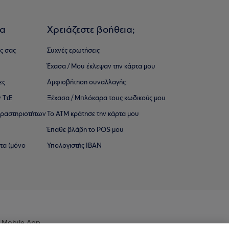
ια
Χρειάζεστε βοήθεια;
ς σας
Συχνές ερωτήσεις
Έχασα / Μου έκλεψαν την κάρτα μου
ες
Αμφισβήτηση συναλλαγής
 ΤτΕ
Ξέχασα / Μπλόκαρα τους κωδικούς μου
 ∆ραστηριοτήτων
Το ΑΤΜ κράτησε την κάρτα μου
Έπαθε βλάβη το POS μου
ατα (μόνο
Υπολογιστής IBAN
 Mobile App