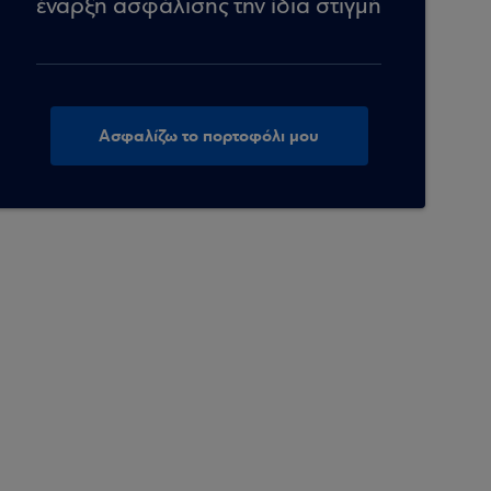
έναρξη ασφάλισης την ίδια στιγμή
Ασφαλίζω το πορτοφόλι μου