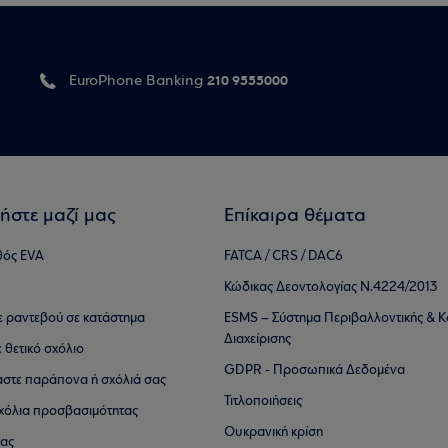
210 9555000
EuroPhone Banking
ήστε μαζί μας
Επίκαιρα θέματα
θός EVA
FATCA / CRS / DAC6
Κώδικας Δεοντολογίας Ν.4224/2013
τε ραντεβού σε κατάστημα
ESMS – Σύστημα Περιβαλλοντικής & Κ
Διαχείρισης
ε θετικό σχόλιο
GDPR - Προσωπικά Δεδομένα
αστε παράπονα ή σχόλιά σας
Τιτλοποιήσεις
 σχόλια προσβασιμότητας
Ουκρανική κρίση
ίας