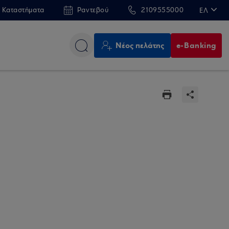
 Καταστήματα
Ραντεβού
2109555000
ΕΛ
EN
Νέος πελάτης
e-Banking