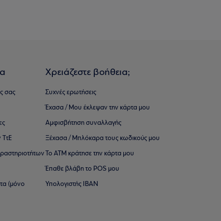
ια
Χρειάζεστε βοήθεια;
ς σας
Συχνές ερωτήσεις
Έχασα / Μου έκλεψαν την κάρτα μου
ες
Αμφισβήτηση συναλλαγής
 ΤτΕ
Ξέχασα / Μπλόκαρα τους κωδικούς μου
 ∆ραστηριοτήτων
Το ΑΤΜ κράτησε την κάρτα μου
Έπαθε βλάβη το POS μου
ατα (μόνο
Υπολογιστής IBAN