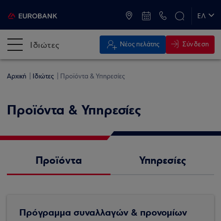
ATM & Καταστήματα
ΕΛ
EN
Ιδιώτες
Σύνδεση
Νέος πελάτης
Αρχική
Ιδιώτες
Προϊόντα & Υπηρεσίες
Προϊόντα & Υπηρεσίες
Προϊόντα
Υπηρεσίες
Πρόγραμμα συναλλαγών & προνομίων