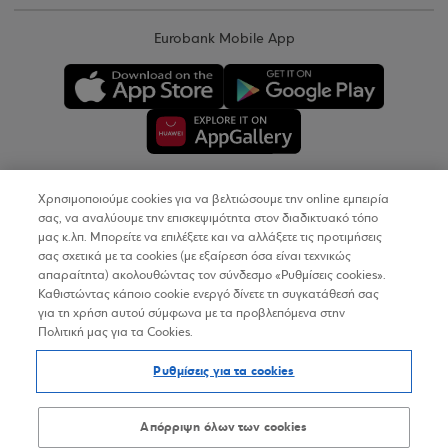
Eurobank Mobile App
Χρησιμοποιούμε cookies για να βελτιώσουμε την online εμπειρία
Copyright © 2026
σας, να αναλύουμε την επισκεψιμότητα στον διαδικτυακό τόπο
μας κ.λπ. Μπορείτε να επιλέξετε και να αλλάξετε τις προτιμήσεις
σας σχετικά με τα cookies (με εξαίρεση όσα είναι τεχνικώς
Όροι Χρήσης
απαραίτητα) ακολουθώντας τον σύνδεσμο «Ρυθμίσεις cookies».
Καθιστώντας κάποιο cookie ενεργό δίνετε τη συγκατάθεσή σας
Προσωπικά Δεδομένα στον Διαδικτυακό Τόπο
για τη χρήση αυτού σύμφωνα με τα προβλεπόμενα στην
Πολιτική μας για τα Cookies.
Πολιτική Cookies
Ρυθμίσεις για τα cookies
Δήλωση Προσβασιμότητας
Sitemap
Απόρριψη όλων των cookies