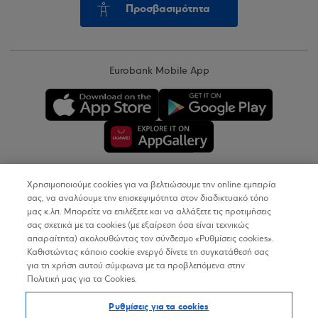
Προσβασιμότητα
Eurobank Mobile App
Χρησιμοποιούμε cookies για να βελτιώσουμε την online εμπειρία
Copyright © 2026
σας, να αναλύουμε την επισκεψιμότητα στον διαδικτυακό τόπο
μας κ.λπ. Μπορείτε να επιλέξετε και να αλλάξετε τις προτιμήσεις
σας σχετικά με τα cookies (με εξαίρεση όσα είναι τεχνικώς
Όροι Χρήσης
απαραίτητα) ακολουθώντας τον σύνδεσμο «Ρυθμίσεις cookies».
Καθιστώντας κάποιο cookie ενεργό δίνετε τη συγκατάθεσή σας
Προσωπικά Δεδομένα στον Διαδικτυακό Τόπο
για τη χρήση αυτού σύμφωνα με τα προβλεπόμενα στην
Πολιτική μας για τα Cookies.
Πολιτική Cookies
Ρυθμίσεις για τα cookies
Δήλωση Προσβασιμότητας