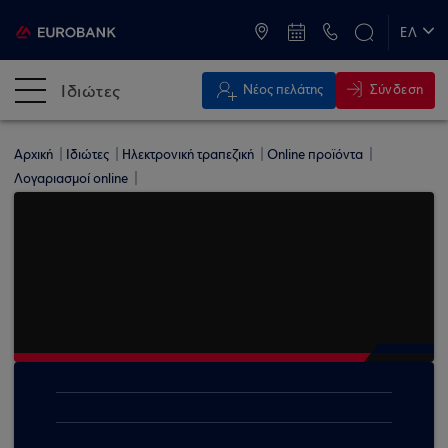
ATM & Καταστήματα
ΕΛ
EN
Ιδιώτες
Σύνδεση
Νέος πελάτης
Αρχική
Ιδιώτες
Ηλεκτρονική τραπεζική
Online προϊόντα
Λογαριασμοί online