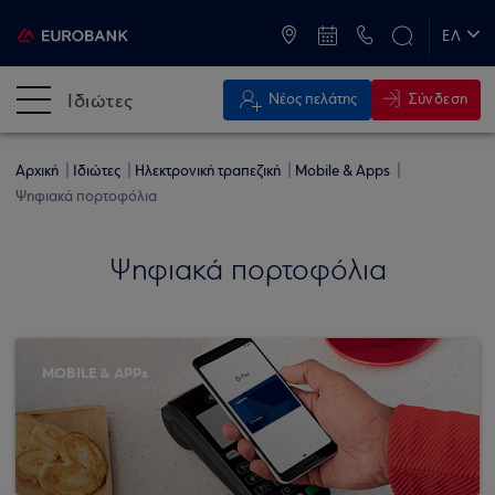
ATM & Καταστήματα
ΕΛ
EN
Ιδιώτες
Σύνδεση
Νέος πελάτης
Αρχική
Ιδιώτες
Ηλεκτρονική τραπεζική
Mobile & Apps
Ψηφιακά πορτοφόλια
Ψηφιακά πορτοφόλια
MOBILE & APPs