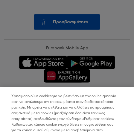
Προσβασιμότητα
Eurobank Mobile App
Χρησιμοποιούμε cookies για να βελτιώσουμε την online εμπειρία
Copyright © 2026
σας, να αναλύουμε την επισκεψιμότητα στον διαδικτυακό τόπο
μας κ.λπ. Μπορείτε να επιλέξετε και να αλλάξετε τις προτιμήσεις
σας σχετικά με τα cookies (με εξαίρεση όσα είναι τεχνικώς
Όροι Χρήσης
απαραίτητα) ακολουθώντας τον σύνδεσμο «Ρυθμίσεις cookies».
Καθιστώντας κάποιο cookie ενεργό δίνετε τη συγκατάθεσή σας
Προσωπικά Δεδομένα στον Διαδικτυακό Τόπο
για τη χρήση αυτού σύμφωνα με τα προβλεπόμενα στην