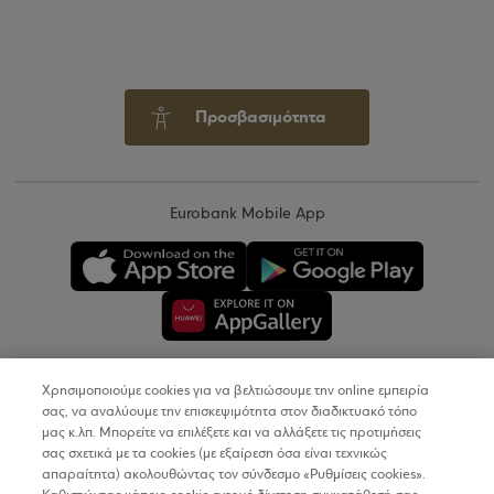
Προσβασιμότητα
Eurobank Mobile App
Χρησιμοποιούμε cookies για να βελτιώσουμε την online εμπειρία
Copyright © 2026
σας, να αναλύουμε την επισκεψιμότητα στον διαδικτυακό τόπο
μας κ.λπ. Μπορείτε να επιλέξετε και να αλλάξετε τις προτιμήσεις
σας σχετικά με τα cookies (με εξαίρεση όσα είναι τεχνικώς
Όροι Χρήσης
απαραίτητα) ακολουθώντας τον σύνδεσμο «Ρυθμίσεις cookies».