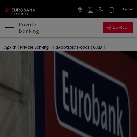
ATM & Καταστήματα
ΕΛ
EN
Private
Σύνδεση
Banking
Αρχική
Private Banking
Παλαιότερες εκδόσεις GAD