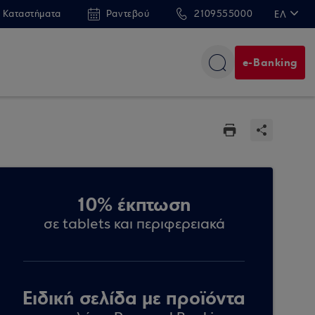
 Καταστήματα
Ραντεβού
2109555000
ΕΛ
EN
e-Banking
10% έκπτωση
σε tablets και περιφερειακά
Ειδική σελίδα με προϊόντα