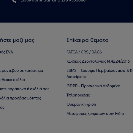
210 9555000
EuroPhone Banking
ήστε μαζί μας
Επίκαιρα θέματα
θός EVA
FATCA / CRS / DAC6
Κώδικας Δεοντολογίας Ν.4224/2013
τε ραντεβού σε κατάστημα
ESMS – Σύστημα Περιβαλλοντικής & Κ
Διαχείρισης
ε θετικό σχόλιο
GDPR - Προσωπικά Δεδομένα
αστε παράπονα ή σχόλιά σας
Τιτλοποιήσεις
 σχόλια προσβασιμότητας
Ουκρανική κρίση
ίας
Μεταφορές χρημάτων στην Ινδία