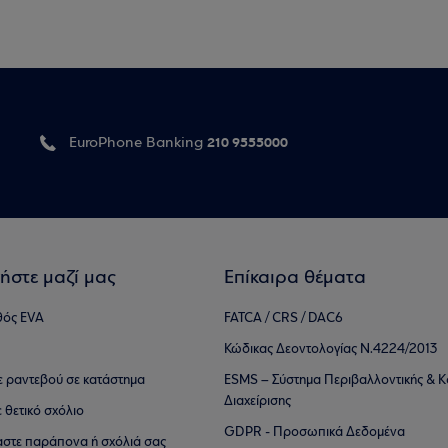
210 9555000
EuroPhone Banking
ήστε μαζί μας
Επίκαιρα θέματα
θός EVA
FATCA / CRS / DAC6
Κώδικας Δεοντολογίας Ν.4224/2013
τε ραντεβού σε κατάστημα
ESMS – Σύστημα Περιβαλλοντικής & Κ
Διαχείρισης
ε θετικό σχόλιο
GDPR - Προσωπικά Δεδομένα
αστε παράπονα ή σχόλιά σας