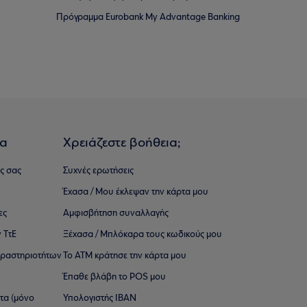
Πρόγραμμα Eurobank My Advantage Banking
ια
Χρειάζεστε βοήθεια;
ς σας
Συχνές ερωτήσεις
Έχασα / Μου έκλεψαν την κάρτα μου
ες
Αμφισβήτηση συναλλαγής
 ΤτΕ
Ξέχασα / Μπλόκαρα τους κωδικούς μου
 ∆ραστηριοτήτων
Το ΑΤΜ κράτησε την κάρτα μου
Έπαθε βλάβη το POS μου
ατα (μόνο
Υπολογιστής IBAN