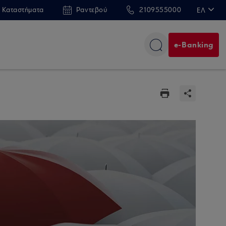
 Καταστήματα
Ραντεβού
2109555000
ΕΛ
EN
e-Banking