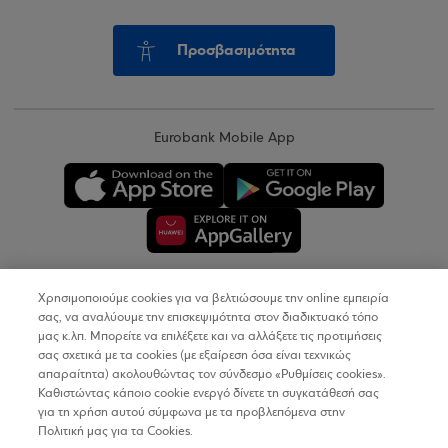
Προσβασιμότητα
Eurobank Mobile App
Χρησιμοποιούμε cookies για να βελτιώσουμε την online εμπειρία
Copyright © 2026
σας, να αναλύουμε την επισκεψιμότητα στον διαδικτυακό τόπο
μας κ.λπ. Μπορείτε να επιλέξετε και να αλλάξετε τις προτιμήσεις
σας σχετικά με τα cookies (με εξαίρεση όσα είναι τεχνικώς
Όροι Χρήσης
απαραίτητα) ακολουθώντας τον σύνδεσμο «Ρυθμίσεις cookies».
Καθιστώντας κάποιο cookie ενεργό δίνετε τη συγκατάθεσή σας
Προσωπικά Δεδομένα στον Διαδικτυακό Τόπο
για τη χρήση αυτού σύμφωνα με τα προβλεπόμενα στην
Πολιτική μας για τα Cookies.
Πολιτική Cookies