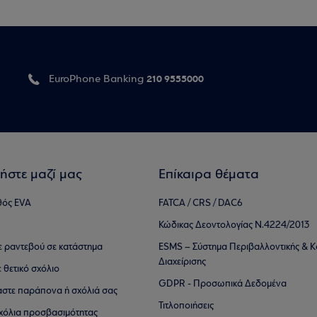
210 9555000
EuroPhone Banking
ήστε μαζί μας
Επίκαιρα θέματα
θός EVA
FATCA / CRS / DAC6
Κώδικας Δεοντολογίας Ν.4224/2013
τε ραντεβού σε κατάστημα
ESMS – Σύστημα Περιβαλλοντικής & Κ
Διαχείρισης
ε θετικό σχόλιο
GDPR - Προσωπικά Δεδομένα
αστε παράπονα ή σχόλιά σας
Τιτλοποιήσεις
 σχόλια προσβασιμότητας