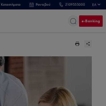
 Καταστήματα
Ραντεβού
2109555000
ΕΛ
EN
e-Banking