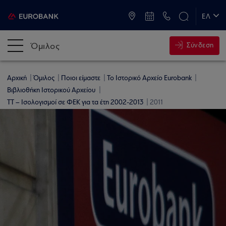
ATM & Καταστήματα
ΕΛ
EN
Όμιλος
Σύνδεση
Αρχική
Όμιλος
Ποιοι είμαστε
Το Ιστορικό Αρχείο Eurobank
Βιβλιοθήκη Ιστορικού Αρχείου
ΤΤ – Ισολογισμοί σε ΦΕΚ για τα έτη 2002-2013
2011