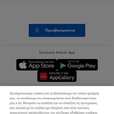
Προσβασιμότητα
Eurobank Mobile App
Χρησιμοποιούμε cookies για να βελτιώσουμε την online εμπειρία
Copyright © 2026
σας, να αναλύουμε την επισκεψιμότητα στον διαδικτυακό τόπο
μας κ.λπ. Μπορείτε να επιλέξετε και να αλλάξετε τις προτιμήσεις
σας σχετικά με τα cookies (με εξαίρεση όσα είναι τεχνικώς
Όροι Χρήσης
απαραίτητα) ακολουθώντας τον σύνδεσμο «Ρυθμίσεις cookies».