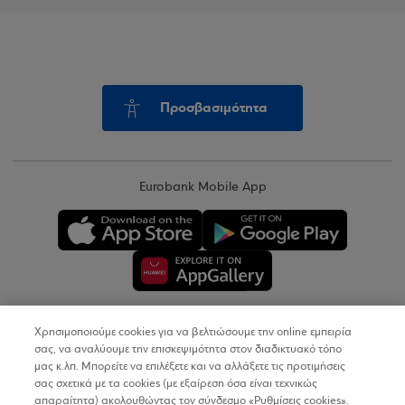
Προσβασιμότητα
Eurobank Mobile App
Χρησιμοποιούμε cookies για να βελτιώσουμε την online εμπειρία
Copyright © 2026
σας, να αναλύουμε την επισκεψιμότητα στον διαδικτυακό τόπο
μας κ.λπ. Μπορείτε να επιλέξετε και να αλλάξετε τις προτιμήσεις
σας σχετικά με τα cookies (με εξαίρεση όσα είναι τεχνικώς
Όροι Χρήσης
απαραίτητα) ακολουθώντας τον σύνδεσμο «Ρυθμίσεις cookies».