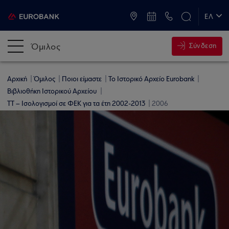
ATM & Καταστήματα
ΕΛ
EN
Όμιλος
Σύνδεση
Αρχική
Όμιλος
Ποιοι είμαστε
Το Ιστορικό Αρχείο Eurobank
Βιβλιοθήκη Ιστορικού Αρχείου
ΤΤ – Ισολογισμοί σε ΦΕΚ για τα έτη 2002-2013
2006