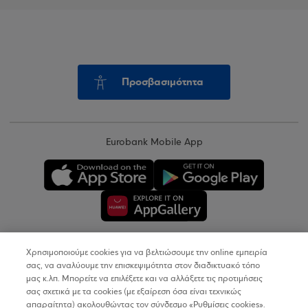
Προσβασιμότητα
Eurobank Mobile App
Χρησιμοποιούμε cookies για να βελτιώσουμε την online εμπειρία
Copyright © 2026
σας, να αναλύουμε την επισκεψιμότητα στον διαδικτυακό τόπο
μας κ.λπ. Μπορείτε να επιλέξετε και να αλλάξετε τις προτιμήσεις
σας σχετικά με τα cookies (με εξαίρεση όσα είναι τεχνικώς
Όροι Χρήσης
απαραίτητα) ακολουθώντας τον σύνδεσμο «Ρυθμίσεις cookies».