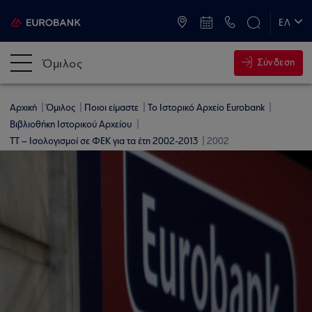
ATM & Καταστήματα
ΕΛ
EN
Όμιλος
Σύνδεση
Αρχική
Όμιλος
Ποιοι είμαστε
Το Ιστορικό Αρχείο Eurobank
Βιβλιοθήκη Ιστορικού Αρχείου
ΤΤ – Ισολογισμοί σε ΦΕΚ για τα έτη 2002-2013
2002