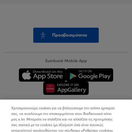
Προσβασιμότητα
Eurobank Mobile App
Χρησιμοποιούμε cookies για να βελτιώσουμε την online εμπειρία
Copyright © 2026
σας, να αναλύουμε την επισκεψιμότητα στον διαδικτυακό τόπο
μας κ.λπ. Μπορείτε να επιλέξετε και να αλλάξετε τις προτιμήσεις
σας σχετικά με τα cookies (με εξαίρεση όσα είναι τεχνικώς
Όροι Χρήσης
απαραίτητα) ακολουθώντας τον σύνδεσμο «Ρυθμίσεις cookies».