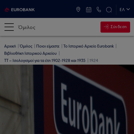
ATM & Καταστήματα
ΕΛ
EN
Όμιλος
Σύνδεση
Αρχική
Όμιλος
Ποιοι είμαστε
Το Ιστορικό Αρχείο Eurobank
Βιβλιοθήκη Ιστορικού Αρχείου
ΤΤ – Ισολογισμοί για τα έτη 1902-1928 και 1935
1924