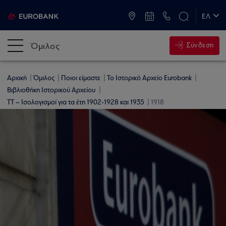
ATM & Καταστήματα
ΕΛ
EN
Όμιλος
Σύνδεση
Αρχική
Όμιλος
Ποιοι είμαστε
Το Ιστορικό Αρχείο Eurobank
Βιβλιοθήκη Ιστορικού Αρχείου
ΤΤ – Ισολογισμοί για τα έτη 1902-1928 και 1935
1918