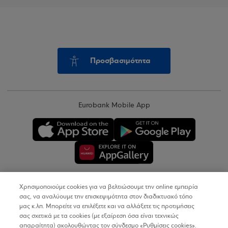
Προσβασιμότητα
Eurobank Mobile App
Χρησιμοποιούμε cookies για να βελτιώσουμε την online εμπειρία
Copyright © 2026
σας, να αναλύουμε την επισκεψιμότητα στον διαδικτυακό τόπο
μας κ.λπ. Μπορείτε να επιλέξετε και να αλλάξετε τις προτιμήσεις
σας σχετικά με τα cookies (με εξαίρεση όσα είναι τεχνικώς
Όροι Χρήσης
απαραίτητα) ακολουθώντας τον σύνδεσμο «Ρυθμίσεις cookies».