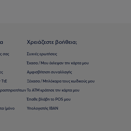
ια
Χρειάζεστε βοήθεια;
ς σας
Συχνές ερωτήσεις
Έχασα / Μου έκλεψαν την κάρτα μου
ες
Αμφισβήτηση συναλλαγής
 ΤτΕ
Ξέχασα / Μπλόκαρα τους κωδικούς μου
 ∆ραστηριοτήτων
Το ΑΤΜ κράτησε την κάρτα μου
Έπαθε βλάβη το POS μου
ατα (μόνο
Υπολογιστής IBAN