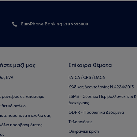
210 9555000
EuroPhone Banking
ήστε μαζί μας
Επίκαιρα θέματα
θός EVA
FATCA / CRS / DAC6
Κώδικας Δεοντολογίας Ν.4224/2013
τε ραντεβού σε κατάστημα
ESMS – Σύστημα Περιβαλλοντικής & Κ
Διαχείρισης
ε θετικό σχόλιο
GDPR - Προσωπικά Δεδομένα
αστε παράπονα ή σχόλιά σας
Τιτλοποιήσεις
 σχόλια προσβασιμότητας
Ουκρανική κρίση
ίας