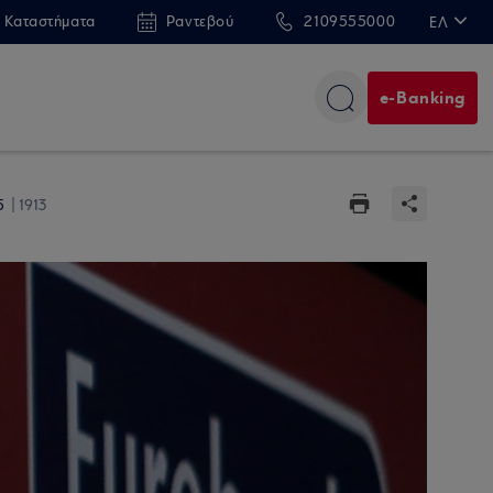
 Καταστήματα
Ραντεβού
2109555000
ΕΛ
EN
e-Banking
35
1913