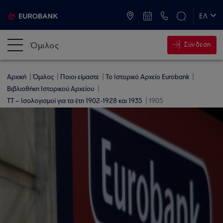
ATM & Καταστήματα
ΕΛ
EN
Όμιλος
Σύνδεση
Αρχική
Όμιλος
Ποιοι είμαστε
Το Ιστορικό Αρχείο Eurobank
Βιβλιοθήκη Ιστορικού Αρχείου
ΤΤ – Ισολογισμοί για τα έτη 1902-1928 και 1935
1905