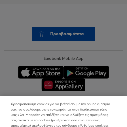
Προσβασιμότητα
Eurobank Mobile App
Χρησιμοποιούμε cookies για να βελτιώσουμε την online εμπειρία
Copyright © 2026
σας, να αναλύουμε την επισκεψιμότητα στον διαδικτυακό τόπο
μας κ.λπ. Μπορείτε να επιλέξετε και να αλλάξετε τις προτιμήσεις
σας σχετικά με τα cookies (με εξαίρεση όσα είναι τεχνικώς
Όροι Χρήσης
απαραίτητα) ακολουθώντας τον σύνδεσμο «Ρυθμίσεις cookies».