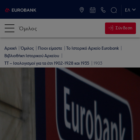
ATM & Καταστήματα
ΕΛ
EN
Όμιλος
Σύνδεση
Αρχική
Όμιλος
Ποιοι είμαστε
Το Ιστορικό Αρχείο Eurobank
Βιβλιοθήκη Ιστορικού Αρχείου
ΤΤ – Ισολογισμοί για τα έτη 1902-1928 και 1935
1903