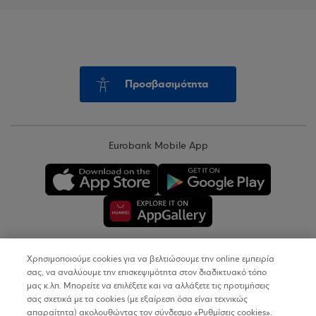
Προσβασιμότητα
Eurobank Mobile App
Χρησιμοποιούμε cookies για να βελτιώσουμε την online εμπειρία
Copyright © 2026
σας, να αναλύουμε την επισκεψιμότητα στον διαδικτυακό τόπο
μας κ.λπ. Μπορείτε να επιλέξετε και να αλλάξετε τις προτιμήσεις
σας σχετικά με τα cookies (με εξαίρεση όσα είναι τεχνικώς
Όροι Χρήσης
απαραίτητα) ακολουθώντας τον σύνδεσμο «Ρυθμίσεις cookies».